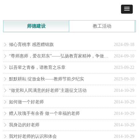
师德建设
教工活动
倾心育桃李 感恩赠锦旗
2024-09-18
ꁕ
“尊师惠师，爱在郑东”——弘扬教育家精神，争做新时代“大先生”
2024-09-10
ꁕ
以吾辈之青春，谱教育之乐章
2023-09-22
ꁕ
默默耕耘 绽放金秋——教师节前夕纪实
2023-09-10
ꁕ
“做党和人民满意的好老师”主题征文活动
2014-10-29
ꁕ
如何做一个好老师
2014-10-29
ꁕ
赠人玫瑰手有余香 做一个幸福的老师
2014-10-29
ꁕ
我身边的好老师
2014-10-29
ꁕ
我对好老师的认识和体会
2014-10-29
ꁕ