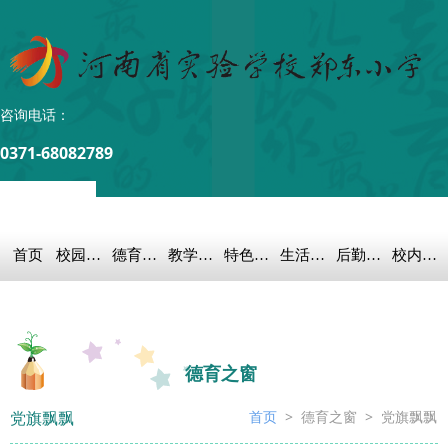
咨询电话：
0371-68082789
首页
校园概况
德育之窗
教学科研
特色教育
生活教育
后勤保障
校内链接
德育之窗
党旗飘飘
首页
>
德育之窗 >
党旗飘飘