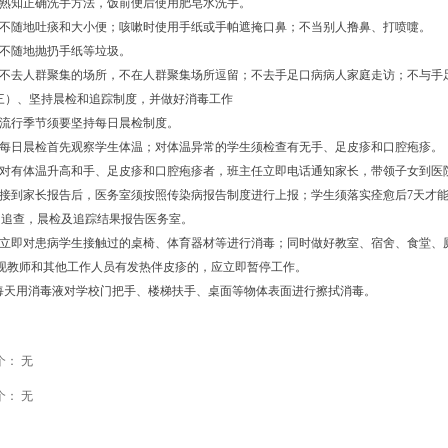
熟知正确洗手方法，饭前便后使用肥皂水洗手。
不随地吐痰和大小便；咳嗽时使用手纸或手帕遮掩口鼻；不当别人撸鼻、打喷嚏。
不随地抛扔手纸等垃圾。
不去人群聚集的场所，不在人群聚集场所逗留；不去手足口病病人家庭走访；不与手
三）、坚持晨检和追踪制度，并做好消毒工作
流行季节须要坚持每日晨检制度。
每日晨检首先观察学生体温；对体温异常的学生须检查有无手、足皮疹和口腔疱疹。
对有体温升高和手、足皮疹和口腔疱疹者，班主任立即电话通知家长，带领子女到医
接到家长报告后，医务室须按照传染病报告制度进行上报；学生须落实痊愈后
7
天才
因追查，晨检及追踪结果报告医务室。
立即对患病学生接触过的桌椅、体育器材等进行消毒；同时做好教室、宿舍、食堂、
现教师和其他工作人员有发热伴皮疹的，应立即暂停工作。
每天用消毒液对学校门把手、楼梯扶手、桌面等物体表面进行擦拭消毒。
个：
无
个：
无