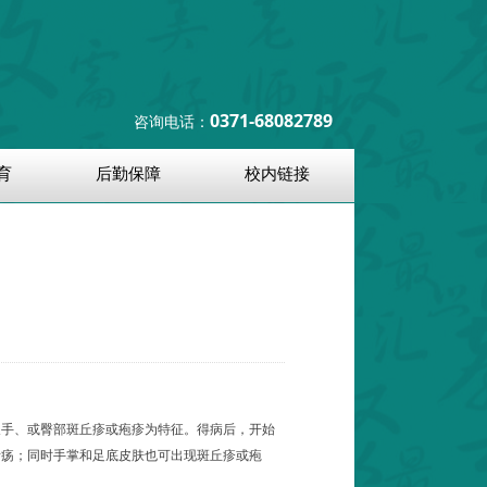
0371-68082789
咨询电话：
育
后勤保障
校内链接
及手、或臀部斑丘疹或疱疹为特征。得病后，开始
溃疡；同时手掌和足底皮肤也可出现斑丘疹或疱