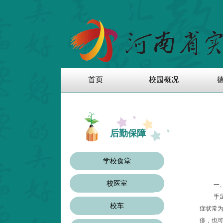
首页
校园概况
后勤保障
学校食堂
校医室
一
手
校车
症状常
疹，也