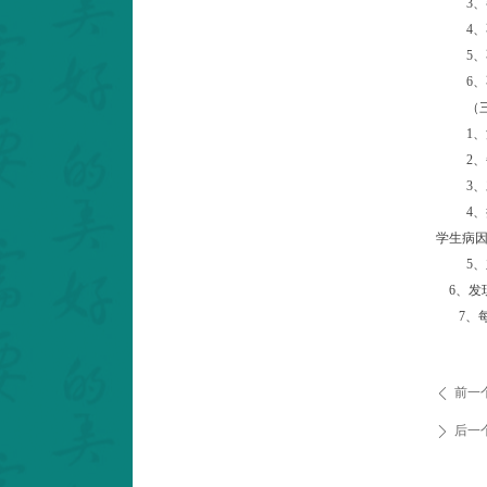
3
、
4
、
5
、
6
、
（
1
、
2
、
3
、
4
、
学生病
5
、
6
、发
7
、
前一
ꄴ
后一
ꄲ