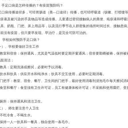
、手足口病是怎样传播的？有疫苗预防吗？
足口病传播途径多，可经胃肠道（粪—口途径）传播，也可经呼吸道（咳嗽、打喷嚏
疱疹液及被污染的手及物品等造成传播。儿童通过密切接触病人的粪便、疱疹液和呼吸
餐具、奶瓶、门把、床上用品等，以及流行季节在人群密集的场所时间过长、接触患病
目前没有疫苗，但只要早发现、早治疗，是完全可防可治的。
、
学校如何预防手足口病？
一）、学校要做好卫生工作
教室和宿舍：保持通风，尤其是气温低时要定期开窗通风；宿舍要勤晒被褥，保持被
地面清洁；
教具：定期洗涤或擦拭，必要时予以消毒。
饮水和饮具：供应开水和纯净水；饮具不交互使用，必要时定期消毒。
门把手：教室、宿舍、餐厅、卫生间的门把手，最好使用消毒剂浸泡毛巾每天擦拭消
食堂和餐厅：食堂须有卫生许可证，员工有健康体检许可证；不采购和使用腐烂、变
厕所：保持通风和清洁卫生。
二）、师生要注意个人卫生
不吃冷食，不喝生水。
保持一人一饮具和一餐具，独自使用一条毛巾。