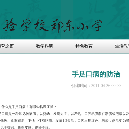
德育之窗
教学科研
特色教育
生活教
手足口病的防治
创建时间：
2011-04-26
00:00
、什么是手足口病？有哪些临床症状？
足口病是一种常见传染病，以婴幼儿发病为主，以发热、口腔粘膜散在溃疡或疱疹以
为低热、食欲减退、不适并伴有咽痛。发病
1-2
天后，口腔出现红色小疱疹，然后变为
可见于臀部、膝盖皮肤。皮疹不痒。