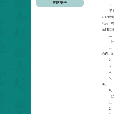
消防安全
二
手
或粘膜
玩具、
足口病
三
（
1
、
台面、
2
、
3
、
4
、
5
、
毒。
6
、
（
1
、
2
、