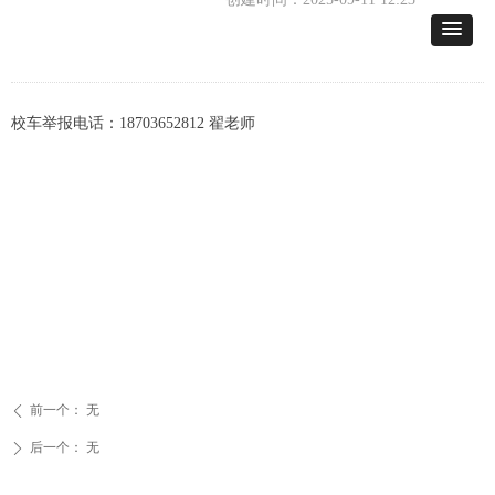
校车举报电话：18703652812 翟老师
前一个：
无
ꄴ
后一个：
无
ꄲ