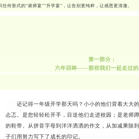
织任何形式的
“
谢师宴
”“
升学宴
”
，让告别更纯粹，让感恩更清澈。
第一部分：
六年回眸
——
那些我们一起走过的
还记得一年级开学那天吗？小小的他们背着大大
忐忑。是您轻轻松开手，目送他们走进校园；是老师
的鞋带。从拼音字母到洋洋洒洒的作文，从加减乘除
子们用努力写下了成长的印记。