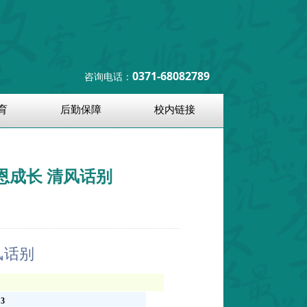
0371-68082789
咨询电话：
育
后勤保障
校内链接
恩成长 清风话别
风话别
63