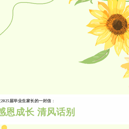
致
2025
届毕业生家长的一封信
：
感恩成长
清风话别