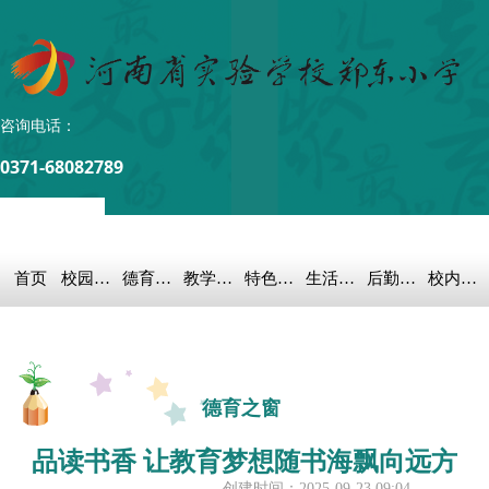
咨询电话：
0371-68082789
首页
校园概况
德育之窗
教学科研
特色教育
生活教育
后勤保障
校内链接
德育之窗
品读书香 让教育梦想随书海飘向远方
创建时间：
2025-09-23
09:04