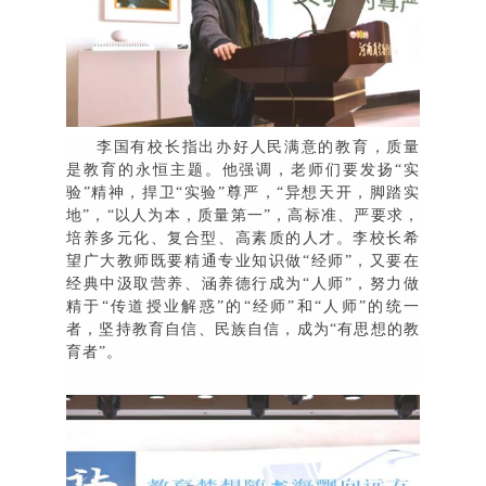
李国有校长指出办好人民满意的教育，质量
是教育的永恒主题。他强调，老师们要发扬
“
实
验
”
精神，捍卫
“
实验
”
尊严，
“
异想天开，脚踏实
地
”
，
“
以人为本，质量第一
”
，高标准、严要求，
培养多元化、复合型、高素质的人才。李校长希
望广大教师既要精通专业知识做
“
经师
”
，又要在
经典中汲取营养、涵养德行成为
“
人师
”
，努力做
精于
“
传道授业解惑
”
的
“
经师
”
和
“
人师
”
的统一
者，坚持教育自信、民族自信，成为
“
有思想的教
育者
”
。