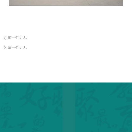
前一个：
无
ꄴ
后一个：
无
ꄲ