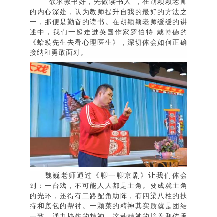
“
欲求教书好，先做读书人
”
，在胡颖颖老师
的内心深处，认为教师提升自我的最好的方法之
一，那便是勤奋的读书。在胡颖颖老师缓缓的讲
述中，我们一起走进英国作家罗伯特
·
戴博德的
《蛤蟆先生去看心理医生》，深切体会如何正确
接纳和勇敢面对。
魏巍老师通过《聊一聊京剧》让我们体会
到：一台戏，不可能人人都是主角。要成就主角
的光环，还得有二路配角助阵，有四梁八柱的扶
持和底包的帮衬。一颗菜的精神其实质就是团结
一致、通力协作的精神。这种精神的培养和传承