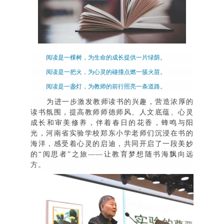
阅读是一棵树，为生命的成长提供一片绿荫。
阅读是一把火，为心灵的碰撞点燃一簇火苗。
阅读是一盏灯，为教师的前行照亮一条道路。
为进一步激发教师读书的兴趣，营造浓厚的
读书氛围，提高教师师德师风、人文底蕴、心灵
成长和审美修养，伴着春日的花香，蜂鸣与阳
光，河南省实验学校郑东小学老师们
沉浸在书的
海洋，感受着心灵的启迪，共同开启了一段美妙
的
“
阅思者
”
之旅
——
让教育梦想随书海飘向远
方。