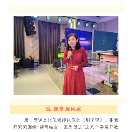
观
·
课堂展风采
第一节课是张偲老师执教的
《
刷子李
》。张老
师紧紧围绕
“
读写结合，互为促进
”
这八个字展开教