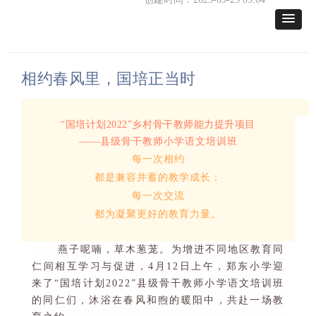
相约春风里，国培正当时
“
国培计划
2022
”
乡村骨干教师能力提升项目
——
县级骨干教师小学语文培训班
每一次相约
都是兼容并蓄的教学成长；
每一次交流
都为凝聚更好的教育力量。
燕子呢喃，草木葱茏。为增进不同地区教育同
仁间相互学习与促进，
4
月
1
2
日上午，
郑东小学迎
来了
“
国培计划
2022
”
县级骨干教师小学语文培训班
的同仁们，沐浴在春风和煦的暖阳中
，
共赴一场教