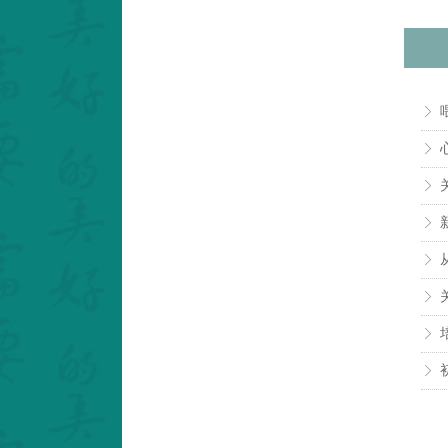
ꁕ
ꁕ
ꁕ
ꁕ
ꁕ
ꁕ
ꁕ
ꁕ