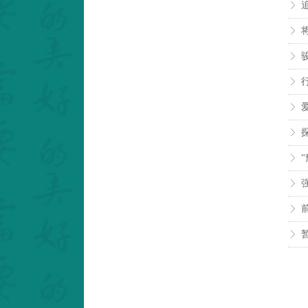
ꁕ
ꁕ
ꁕ
ꁕ
ꁕ
ꁕ
ꁕ
ꁕ
ꁕ
ꁕ