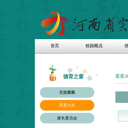
首页
校园概况
德育之窗
星星
党旗飘飘
星星火炬
家长委员会