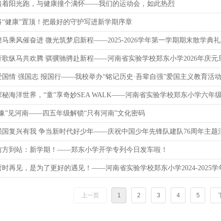
追着阳光跑，与健康撞个满怀——我们的运动会，如此热烈
将“健康”置顶！把最好的守护写进新学期序章
骏马乘风催奋进 微光筑梦启新程——2025-2026学年第一学期期末散学典礼
行歌纵马共欢腾 骐骥驰骋赴新程——河南省实验学校郑东小学2026年庆元
爱国情 强国志 报国行——我校举办“铭记历史·吾辈自强”爱国主义教育活
探秘海洋世界，“童”享奇妙SEA WALK——河南省实验学校郑东小学六年
“豫”见河南——四五年级解锁“只有河南”文化密码
强国复兴有我 争当新时代好少年——庆祝中国少年先锋队建队76周年主题
前方到站：新学期！——郑东小学开学专列今日发车啦！
暂时再见，是为了更好的遇见！——河南省实验学校郑东小学2024-2025
上一页
1
2
3
4
5